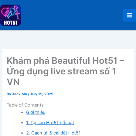
Skip
to
content
Khám phá Beautiful Hot51 –
Ứng dụng live stream số 1
VN
By
Jack Ma
/
July 15, 2025
Table of Contents
Giới thiệu
1. Tại sao Hot51 nổi bật
2. Cách tải & cài đặt Hot51