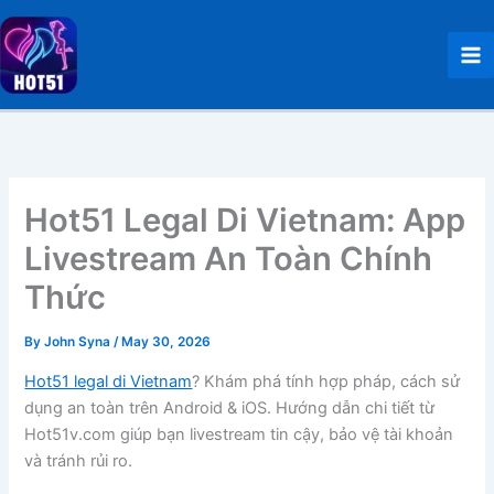
Skip
to
content
Hot51 Legal Di Vietnam: App
Livestream An Toàn Chính
Thức
By
John Syna
/
May 30, 2026
Hot51 legal di Vietnam
? Khám phá tính hợp pháp, cách sử
dụng an toàn trên Android & iOS. Hướng dẫn chi tiết từ
Hot51v.com giúp bạn livestream tin cậy, bảo vệ tài khoản
và tránh rủi ro.