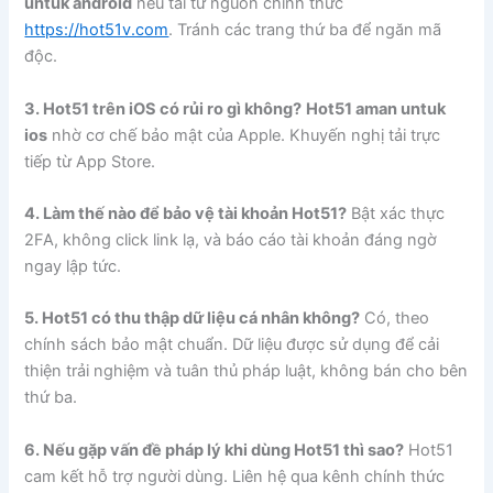
untuk android
nếu tải từ nguồn chính thức
https://hot51v.com
. Tránh các trang thứ ba để ngăn mã
độc.
3. Hot51 trên iOS có rủi ro gì không?
Hot51 aman untuk
ios
nhờ cơ chế bảo mật của Apple. Khuyến nghị tải trực
tiếp từ App Store.
4. Làm thế nào để bảo vệ tài khoản Hot51?
Bật xác thực
2FA, không click link lạ, và báo cáo tài khoản đáng ngờ
ngay lập tức.
5. Hot51 có thu thập dữ liệu cá nhân không?
Có, theo
chính sách bảo mật chuẩn. Dữ liệu được sử dụng để cải
thiện trải nghiệm và tuân thủ pháp luật, không bán cho bên
thứ ba.
6. Nếu gặp vấn đề pháp lý khi dùng Hot51 thì sao?
Hot51
cam kết hỗ trợ người dùng. Liên hệ qua kênh chính thức