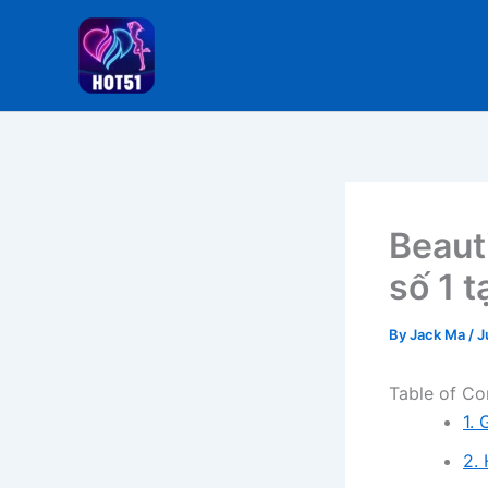
Skip
to
content
Beaut
số 1 t
By
Jack Ma
/
J
Table of Co
1. 
2. 