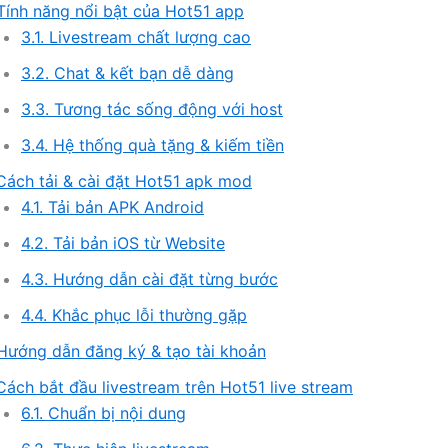
 Tính năng nổi bật của Hot51 app
3.1. Livestream chất lượng cao
3.2. Chat & kết bạn dễ dàng
3.3. Tương tác sống động với host
3.4. Hệ thống quà tặng & kiếm tiền
 Cách tải & cài đặt Hot51 apk mod
4.1. Tải bản APK Android
4.2. Tải bản iOS từ Website
4.3. Hướng dẫn cài đặt từng bước
4.4. Khắc phục lỗi thường gặp
 Hướng dẫn đăng ký & tạo tài khoản
 Cách bắt đầu livestream trên Hot51 live stream
6.1. Chuẩn bị nội dung