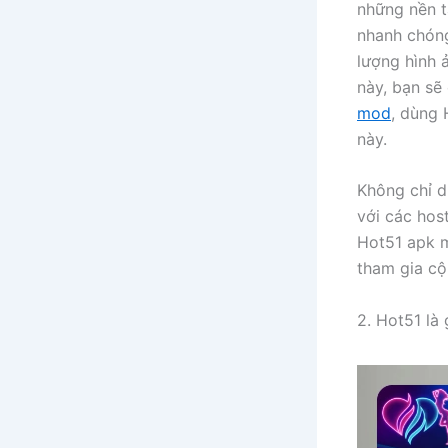
những nền t
nhanh chóng
lượng hình ả
này, bạn sẽ
mod
, dùng 
này.
Không chỉ d
với các hos
Hot51 apk m
tham gia cộ
2. Hot51 là 