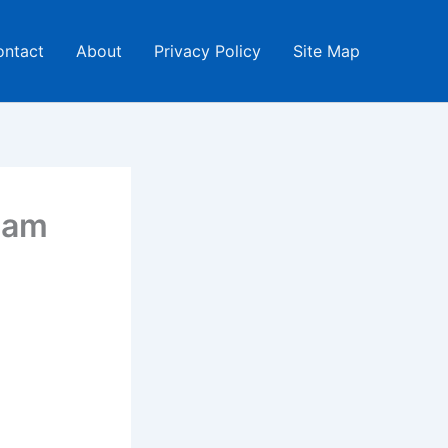
ontact
About
Privacy Policy
Site Map
ream