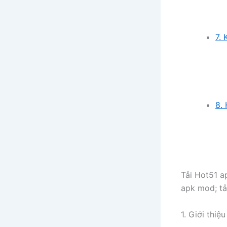
7. 
8. 
Tải Hot51 a
apk mod; tả
1. Giới thiệu