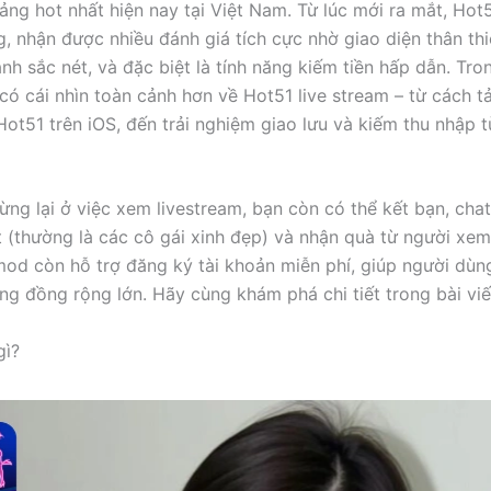
ảng hot nhất hiện nay tại Việt Nam. Từ lúc mới ra mắt, Hot5
, nhận được nhiều đánh giá tích cực nhờ giao diện thân thi
nh sắc nét, và đặc biệt là tính năng kiếm tiền hấp dẫn. Tron
 có cái nhìn toàn cảnh hơn về Hot51 live stream – từ cách t
Hot51 trên iOS, đến trải nghiệm giao lưu và kiếm thu nhập 
ừng lại ở việc xem livestream, bạn còn có thể kết bạn, chat
t (thường là các cô gái xinh đẹp) và nhận quà từ người xem.
od còn hỗ trợ đăng ký tài khoản miễn phí, giúp người dùn
ng đồng rộng lớn. Hãy cùng khám phá chi tiết trong bài viế
gì?