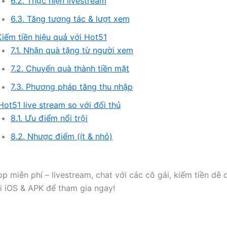
6.2. Thực hiện livestream
6.3. Tăng tương tác & lượt xem
Kiếm tiền hiệu quả với Hot51
7.1. Nhận quà tặng từ người xem
7.2. Chuyển quà thành tiền mặt
7.3. Phương pháp tăng thu nhập
Hot51 live stream so với đối thủ
8.1. Ưu điểm nổi trội
8.2. Nhược điểm (ít & nhỏ)
pp miễn phí – livestream, chat với các cô gái, kiếm tiền dễ
i iOS & APK để tham gia ngay!