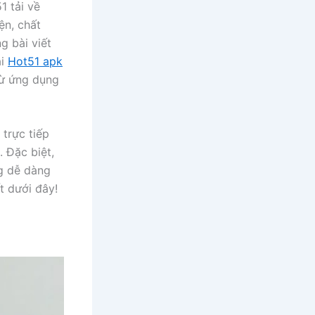
1 tải về
ện, chất
g bài viết
ải
Hot51 apk
từ ứng dụng
 trực tiếp
 Đặc biệt,
g dễ dàng
t dưới đây!