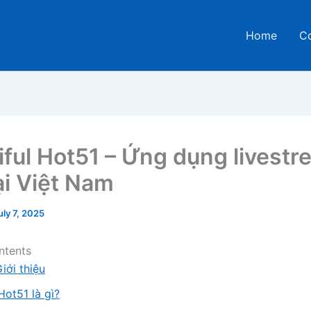
Home
C
iful Hot51 – Ứng dụng livest
ại Việt Nam
uly 7, 2025
ntents
Giới thiệu
Hot51 là gì?