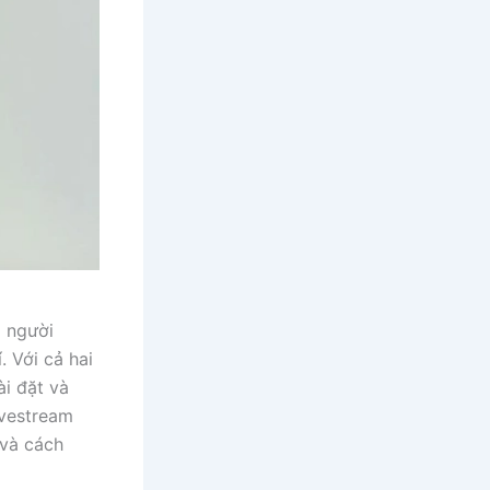
p người
. Với cả hai
ài đặt và
ivestream
 và cách