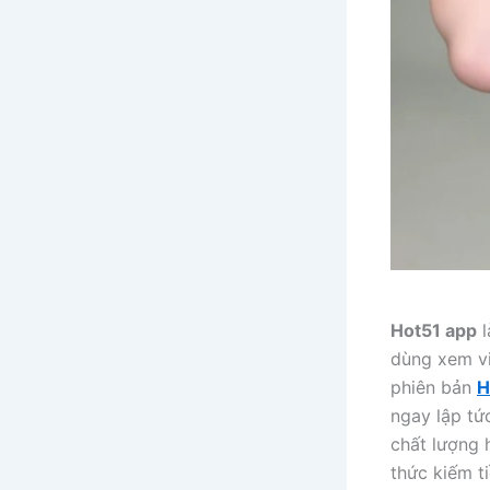
Hot51 app
l
dùng xem vid
phiên bản
H
ngay lập tứ
chất lượng 
thức kiếm t