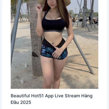
Beautiful Hot51 App Live Stream Hàng
Đầu 2025