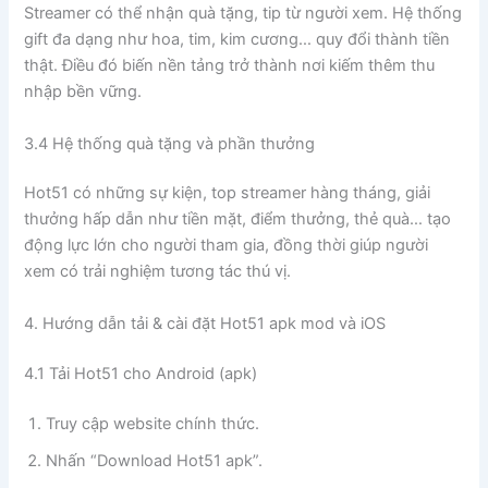
Streamer có thể nhận quà tặng, tip từ người xem. Hệ thống
gift đa dạng như hoa, tim, kim cương… quy đổi thành tiền
thật. Điều đó biến nền tảng trở thành nơi kiếm thêm thu
nhập bền vững.
3.4 Hệ thống quà tặng và phần thưởng
Hot51 có những sự kiện, top streamer hàng tháng, giải
thưởng hấp dẫn như tiền mặt, điểm thưởng, thẻ quà… tạo
động lực lớn cho người tham gia, đồng thời giúp người
xem có trải nghiệm tương tác thú vị.
4. Hướng dẫn tải & cài đặt Hot51 apk mod và iOS
4.1 Tải Hot51 cho Android (apk)
Truy cập website chính thức.
Nhấn “Download Hot51 apk”.