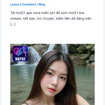
Leave a Comment
/
Blog
Tải Hot51 apk mod miễn phí để xem Hot51 live
stream, kết bạn, trò chuyện, kiếm tiền dễ dàng trên
[…]