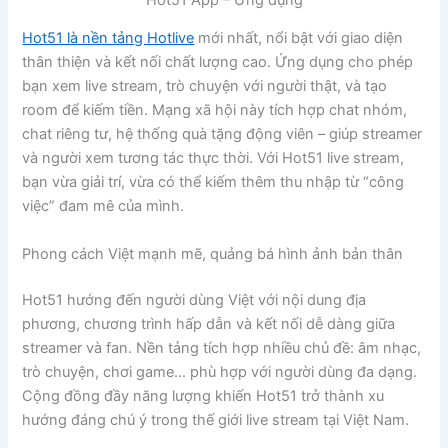
Hot51 là nền tảng Hotlive
mới nhất, nổi bật với giao diện
thân thiện và kết nối chất lượng cao. Ứng dụng cho phép
bạn xem live stream, trò chuyện với người thật, và tạo
room để kiếm tiền. Mạng xã hội này tích hợp chat nhóm,
chat riêng tư, hệ thống quà tặng động viên – giúp streamer
và người xem tương tác thực thời. Với Hot51 live stream,
bạn vừa giải trí, vừa có thể kiếm thêm thu nhập từ “công
việc” đam mê của mình.
Phong cách Việt mạnh mẽ, quảng bá hình ảnh bản thân
Hot51 hướng đến người dùng Việt với nội dung địa
phương, chương trình hấp dẫn và kết nối dễ dàng giữa
streamer và fan. Nền tảng tích hợp nhiều chủ đề: âm nhạc,
trò chuyện, chơi game… phù hợp với người dùng đa dạng.
Cộng đồng đầy năng lượng khiến Hot51 trở thành xu
hướng đáng chú ý trong thế giới live stream tại Việt Nam.