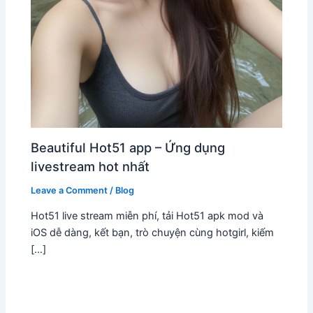
Beautiful Hot51 app – Ứng dụng
livestream hot nhất
Leave a Comment
/
Blog
Hot51 live stream miễn phí, tải Hot51 apk mod và
iOS dễ dàng, kết bạn, trò chuyện cùng hotgirl, kiếm
[…]