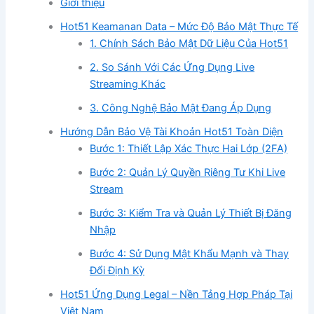
Giới thiệu
Hot51 Keamanan Data – Mức Độ Bảo Mật Thực Tế
1. Chính Sách Bảo Mật Dữ Liệu Của Hot51
2. So Sánh Với Các Ứng Dụng Live
Streaming Khác
3. Công Nghệ Bảo Mật Đang Áp Dụng
Hướng Dẫn Bảo Vệ Tài Khoản Hot51 Toàn Diện
Bước 1: Thiết Lập Xác Thực Hai Lớp (2FA)
Bước 2: Quản Lý Quyền Riêng Tư Khi Live
Stream
Bước 3: Kiểm Tra và Quản Lý Thiết Bị Đăng
Nhập
Bước 4: Sử Dụng Mật Khẩu Mạnh và Thay
Đổi Định Kỳ
Hot51 Ứng Dụng Legal – Nền Tảng Hợp Pháp Tại
Việt Nam