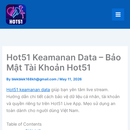
Skip
to
content
Hot51 Keamanan Data – Bảo
Mật Tài Khoản Hot51
By
blekblek168kh@gmail.com
/
May 11, 2026
Hot51 keamanan data
giúp bạn yên tâm live stream.
Hướng dẫn chi tiết cách bảo vệ dữ liệu cá nhân, tài khoản
và quyền riêng tư trên Hot51 Live App. Mẹo sử dụng an
toàn dành cho người dùng Việt Nam.
Table of Contents