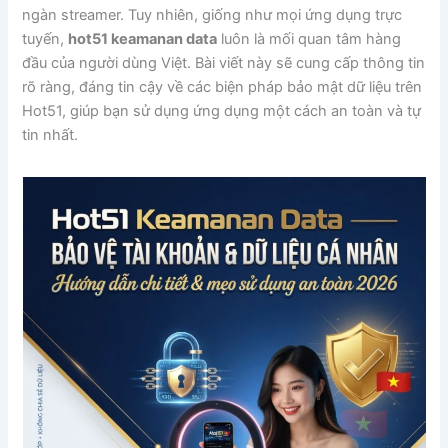
ngàn streamer. Tuy nhiên, giống như mọi ứng dụng trực
tuyến,
hot51 keamanan data
luôn là mối quan tâm hàng
đầu của người dùng Việt. Bài viết này sẽ cung cấp thông tin
rõ ràng, đáng tin cậy về các biện pháp bảo mật dữ liệu trên
Hot51, giúp bạn sử dụng ứng dụng một cách an toàn và tự
tin nhất.