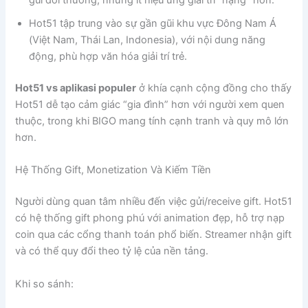
gũi đời thường, nhưng ít hiệu ứng giải trí “nặng” hơn.
Hot51 tập trung vào sự gần gũi khu vực Đông Nam Á
(Việt Nam, Thái Lan, Indonesia), với nội dung năng
động, phù hợp văn hóa giải trí trẻ.
Hot51 vs aplikasi populer
ở khía cạnh cộng đồng cho thấy
Hot51 dễ tạo cảm giác “gia đình” hơn với người xem quen
thuộc, trong khi BIGO mang tính cạnh tranh và quy mô lớn
hơn.
Hệ Thống Gift, Monetization Và Kiếm Tiền
Người dùng quan tâm nhiều đến việc gửi/receive gift. Hot51
có hệ thống gift phong phú với animation đẹp, hỗ trợ nạp
coin qua các cổng thanh toán phổ biến. Streamer nhận gift
và có thể quy đổi theo tỷ lệ của nền tảng.
Khi so sánh: