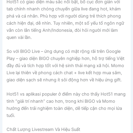
Hot51 có giao diện màu sắc nổi bật, bố cục đơn giản với
tab chính nhanh chóng chuyển giữa live đang hot, khám
phá và cá nhân. Phù hợp với người dùng trẻ thích phong
cách hiện đại, dễ nhìn. Tuy nhiên, một số yếu tố ngôn ngữ
vẫn còn lẫn tiếng Anh/Indonesia, đòi hỏi người mới làm
quen vài lần.
So với BIGO Live – ứng dụng có mặt rộng rãi trên Google
Play – giao diện BIGO chuyên nghiệp hơn, hỗ trợ tiếng Việt
đầy đủ và tích hợp tốt với hệ sinh thái mạng xã hội. Momo
Live lại thiên về phong cách chat + live kết hợp mua sắm,
giao diện sạch sẽ nhưng ít sôi động hơn về hiệu ứng gift.
Hot51 vs aplikasi populer ở điểm này cho thấy Hot51 mang
tính “giải trí nhanh” cao hơn, trong khi BIGO và Momo
hướng đến trải nghiệm toàn diện, dễ tiếp cận cho mọi lứa
tuổi.
Chất Lượng Livestream Và Hiệu Suất