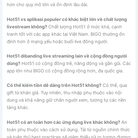
hơn cho quy mô lớn và ổn định lâu dài.
Hot51 vs aplikasi populer có khác biệt lớn về chất lượng
livestream không?
Chất lượng Hot51 ở mức khá, cạnh
tranh tốt với các app khác tại Việt Nam. BIGO thường ổn
định hơn ở mạng yếu hoặc buổi live đông người.
Hot51 dibanding live streaming lain về cộng đồng người
dùng?
Hot51 có cộng đồng trẻ, năng động và gần gũi. Các
app lớn như BIGO có cộng đồng rộng hơn, đa quốc gia.
Có thể kiếm tiền dễ dàng trên Hot51 không?
Có thể, qua
gift từ khán giả. Tuy nhiên, thu nhập phụ thuộc vào nội
dung và khả năng giữ chân người xem, tương tự các nền
tảng khác.
Hot51 có an toàn hơn các ứng dụng live khác không?
An
toàn phụ thuộc vào cách sử dụng. Tải từ nguồn chính thức
và tuân thủ best practices sẽ giảm thiểu rủi ro tương đương