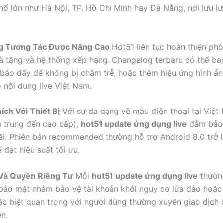
hố lớn như Hà Nội, TP. Hồ Chí Minh hay Đà Nẵng, nơi lưu lư
ng Tương Tác Được Nâng Cao
Hot51 liên tục hoàn thiện phò
à tặng và hệ thống xếp hạng. Changelog terbaru có thể b
báo đẩy để không bị chậm trễ, hoặc thêm hiệu ứng hình ả
 nội dung live Việt Nam.
ích Với Thiết Bị
Với sự đa dạng về mẫu điện thoại tại Việt
 trung đến cao cấp),
hot51 update ứng dụng live
đảm bảo 
rãi. Phiên bản recommended thường hỗ trợ Android 8.0 trở 
ể đạt hiệu suất tối ưu.
 Và Quyền Riêng Tư
Mỗi
hot51 update ứng dụng live
thườn
bảo mật nhằm bảo vệ tài khoản khỏi nguy cơ lừa đảo hoặc
đặc biệt quan trọng với người dùng thường xuyên giao dịch
ền.