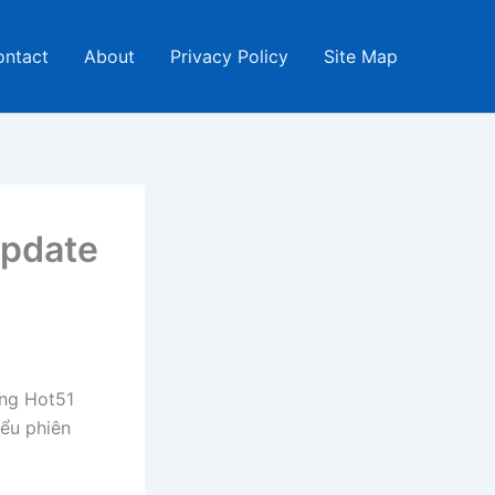
ontact
About
Privacy Policy
Site Map
Update
ing Hot51
iểu phiên