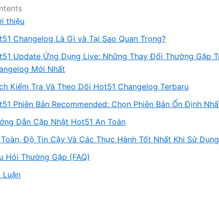
ntents
i thiệu
t51 Changelog Là Gì và Tại Sao Quan Trọng?
t51 Update Ứng Dụng Live: Những Thay Đổi Thường Gặp T
angelog Mới Nhất
ch Kiểm Tra Và Theo Dõi Hot51 Changelog Terbaru
t51 Phiên Bản Recommended: Chọn Phiên Bản Ổn Định Nhấ
ớng Dẫn Cập Nhật Hot51 An Toàn
 Toàn, Độ Tin Cậy Và Các Thực Hành Tốt Nhất Khi Sử Dụn
u Hỏi Thường Gặp (FAQ)
t Luận