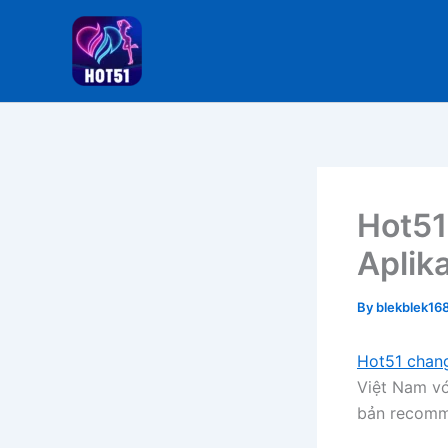
Skip
to
content
Hot51
Aplik
By
blekblek1
Hot51 chang
Việt Nam vớ
bản recomme