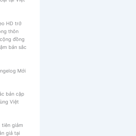
deo HD trở
ông thôn
ừ cộng đồng
đậm bản sắc
ngelog Mới
ác bản cập
ùng Việt
 tiên giảm
n giả tại