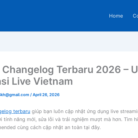
Home
C
 Changelog Terbaru 2026 – 
asi Live Vietnam
68kh@gmail.com
/
April 26, 2026
elog terbaru
giúp bạn luôn cập nhật ứng dụng live stream
i tính năng mới, sửa lỗi và trải nghiệm mượt mà hơn. Tìm h
nded cùng cách cập nhật an toàn tại đây.