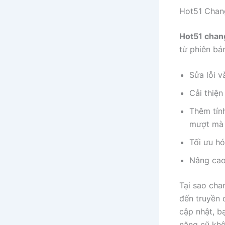
Hot51 Chang
Hot51 chan
từ phiên bả
Sửa lỗi 
Cải thiện
Thêm tính
mượt mà 
Tối ưu hó
Nâng cao
Tại sao cha
đến truyền d
cập nhật, b
năng cũ khô