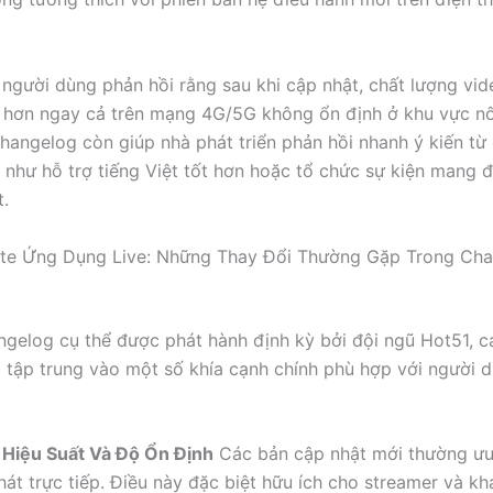
u người dùng phản hồi rằng sau khi cập nhật, chất lượng vi
 hơn ngay cả trên mạng 4G/5G không ổn định ở khu vực n
hangelog còn giúp nhà phát triển phản hồi nhanh ý kiến t
 như hỗ trợ tiếng Việt tốt hơn hoặc tổ chức sự kiện mang 
t.
te Ứng Dụng Live: Những Thay Đổi Thường Gặp Trong Cha
gelog cụ thể được phát hành định kỳ bởi đội ngũ Hot51, c
 tập trung vào một số khía cạnh chính phù hợp với người d
n Hiệu Suất Và Độ Ổn Định
Các bản cập nhật mới thường ưu
hát trực tiếp. Điều này đặc biệt hữu ích cho streamer và khá