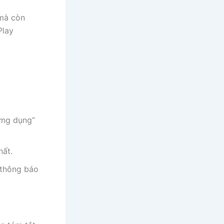
 mà còn
Play
ứng dụng”
hất.
thông báo