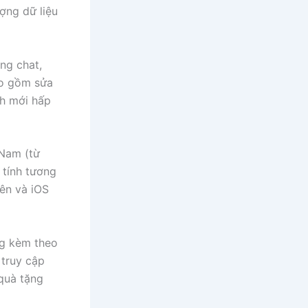
ợng dữ liệu
ng chat,
ao gồm sửa
nh mới hấp
 Nam (từ
tính tương
lên và iOS
g kèm theo
 truy cập
 quà tặng