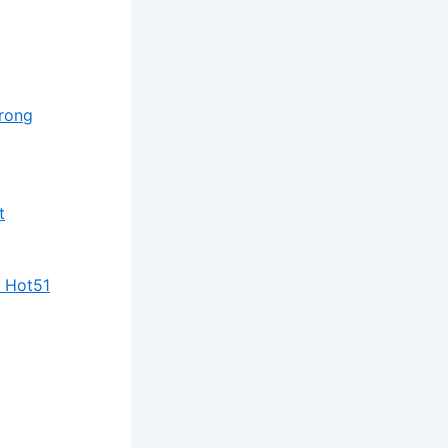
rong
t
g Hot51