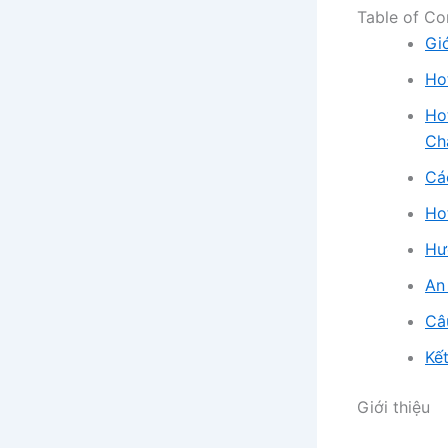
Table of Co
Giớ
Ho
Ho
Ch
Cá
Ho
Hư
An
Câ
Kế
Giới thiệu