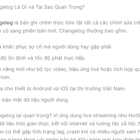
elog Là Gì và Tại Sao Quan Trọng?
gelog
là bản ghi chính thức tóm tắt tất cả các chỉnh sửa t
n cũ sang phiên bản mới. Changelog thường bao gồm:
và khắc phục sự cố mà người dùng hay gặp phải.
 độ ổn định và tốc độ phát trực tiếp.
 năng mới như bộ lọc video, hiệu ứng live hoặc tích hợp q
hơn.
a cho thiết bị Android và iOS tại thị trường Việt Nam.
 bảo mật dữ liệu người dùng.
ngelog lại quan trọng? Vì ứng dụng live streaming như Hot5
ữ liệu thời gian thực, kết nối internet và tương tác xã hội
ạn có thể gặp tình trạng lag, crash khi có nhiều người xem 
ng tương thích với phiên bản hệ điều hành mới trên điện tho