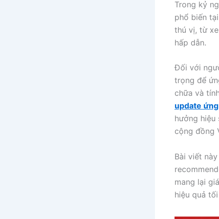
Trong kỷ ng
phổ biến tạ
thú vị, từ 
hấp dẫn.
Đối với ngư
trọng để ứn
chữa và tín
update ứng 
hưởng hiệu 
cộng đồng 
Bài viết nà
recommended
mang lại gi
hiệu quả tố