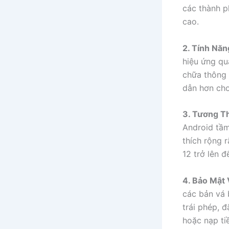
các thành p
cao.
2. Tính Nă
hiệu ứng qu
chữa thông 
dẫn hơn cho
3. Tương Th
Android tầm
thích rộng 
12 trở lên đ
4. Bảo Mật
các bản vá 
trái phép, 
hoặc nạp ti