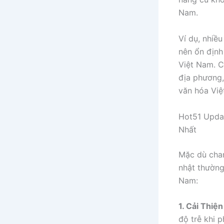
Nam.
Ví dụ, nhiề
nên ổn định
Việt Nam. C
địa phương,
văn hóa Việ
Hot51 Upda
Nhất
Mặc dù chan
nhật thường
Nam:
1. Cải Thiệ
độ trễ khi p