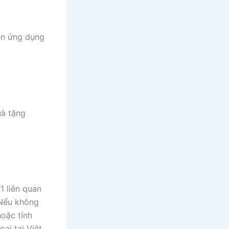
rên ứng dụng
uà tặng
1 liên quan
. Nếu không
hoặc tính
ại tại Việt