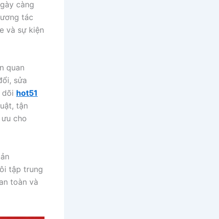
gày càng
tương tác
e và sự kiện
in quan
đổi, sửa
o dõi
hot51
uật, tận
 ưu cho
bản
ôi tập trung
an toàn và