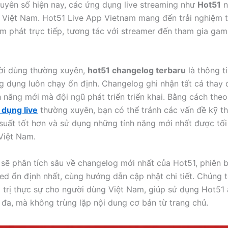
uyên số hiện nay, các ứng dụng live streaming như
Hot51
n
i Việt Nam. Hot51 Live App Vietnam mang đến trải nghiệm 
xem phát trực tiếp, tương tác với streamer đến tham gia gam
ời dùng thường xuyên,
hot51 changelog terbaru
là thông t
g dụng luôn chạy ổn định. Changelog ghi nhận tất cả thay 
h năng mới mà đội ngũ phát triển triển khai. Bằng cách the
dụng live
thường xuyên, bạn có thể tránh các vấn đề kỹ th
suất tốt hơn và sử dụng những tính năng mới nhất được tối
Việt Nam.
y sẽ phân tích sâu về changelog mới nhất của Hot51, phiên 
 ổn định nhất, cùng hướng dẫn cập nhật chi tiết. Chúng t
á trị thực sự cho người dùng Việt Nam, giúp sử dụng Hot51 
i đa, mà không trùng lặp nội dung cơ bản từ trang chủ.