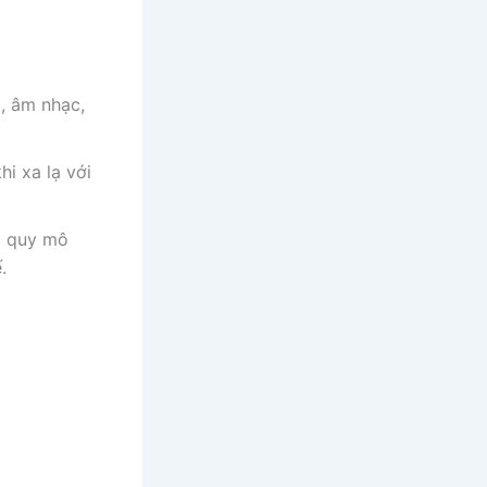
, âm nhạc,
hi xa lạ với
g quy mô
.