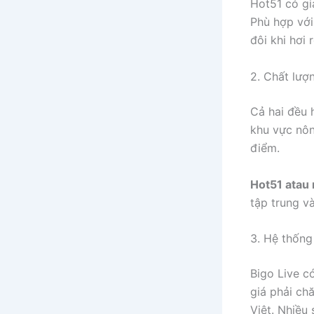
Hot51 có gi
Phù hợp với
đôi khi hơi 
2. Chất lượ
Cả hai đều 
khu vực nôn
điểm.
Hot51 atau 
tập trung và
3. Hệ thống
Bigo Live c
giá phải ch
Việt. Nhiều