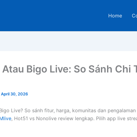
Home
C
 Atau Bigo Live: So Sánh Chi 
/
April 30, 2026
Bigo Live? So sánh fitur, harga, komunitas dan pengalaman 
Mlive
, Hot51 vs Nonolive review lengkap. Pilih app live str