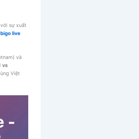
với sự xuất
bigo live
etnam) và
1 vs
dùng Việt