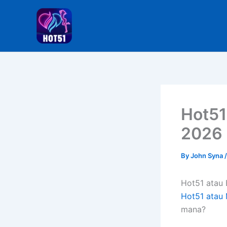
Skip
to
content
Hot51
2026
By
John Syna
Hot51 atau 
Hot51 atau 
mana?