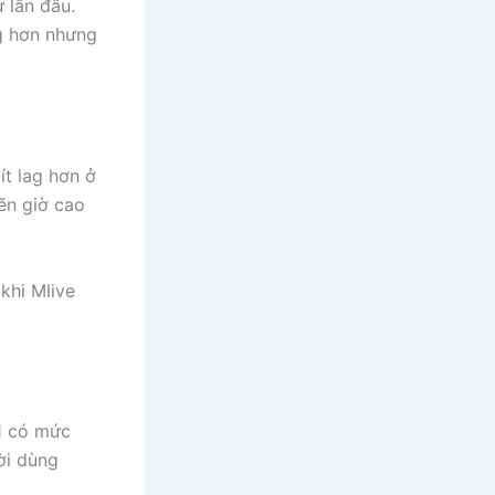
 lần đầu.
ng hơn nhưng
ít lag hơn ở
ẽn giờ cao
khi Mlive
1 có mức
ời dùng