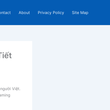
ontact
About
Privacy Policy
Site Map
Tiết
người Việt.
eaming