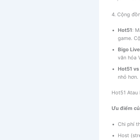
4. Cộng đồn
Hot51
: M
game. Cộn
Bigo Live
văn hóa V
Hot51 vs
nhỏ hơn. 
Hot51 Atau 
Ưu điểm củ
Chi phí t
Host (str