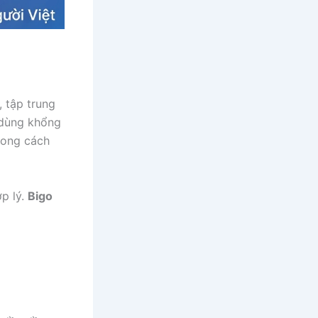
 tập trung
 dùng khổng
phong cách
p lý.
Bigo