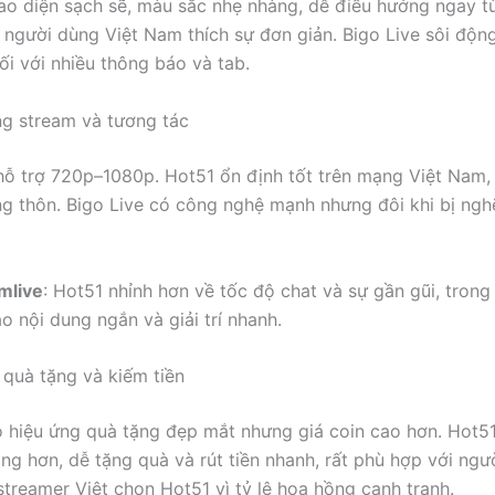
ao diện sạch sẽ, màu sắc nhẹ nhàng, dễ điều hướng ngay từ
 người dùng Việt Nam thích sự đơn giản. Bigo Live sôi độ
rối với nhiều thông báo và tab.
ng stream và tương tác
hỗ trợ 720p–1080p. Hot51 ổn định tốt trên mạng Việt Nam, 
g thôn. Bigo Live có công nghệ mạnh nhưng đôi khi bị ngh
mlive
: Hot51 nhỉnh hơn về tốc độ chat và sự gần gũi, trong 
o nội dung ngắn và giải trí nhanh.
 quà tặng và kiếm tiền
ó hiệu ứng quà tặng đẹp mắt nhưng giá coin cao hơn. Hot5
ăng hơn, dễ tặng quà và rút tiền nhanh, rất phù hợp với ngư
 streamer Việt chọn Hot51 vì tỷ lệ hoa hồng cạnh tranh.