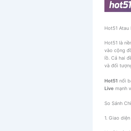
Hot51 Atau 
Hot51 là nề
vào cộng đồ
lồ. Cả hai 
và đối tượn
Hot51
nổi b
Live
mạnh về
So Sánh Chi
1. Giao diệ