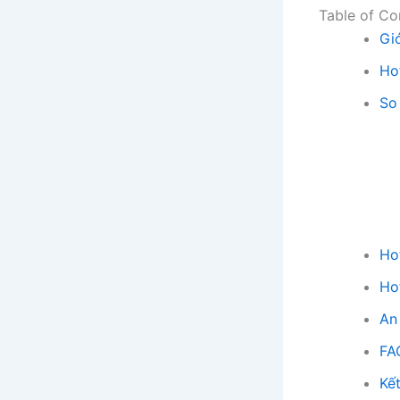
Table of Co
Giớ
Ho
So
Ho
Ho
An
FA
Kết