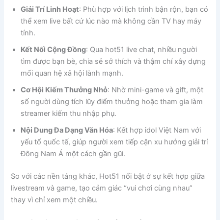
Giải Trí Linh Hoạt
: Phù hợp với lịch trình bận rộn, bạn có
thể xem live bất cứ lúc nào mà không cần TV hay máy
tính.
Kết Nối Cộng Đồng
: Qua hot51 live chat, nhiều người
tìm được bạn bè, chia sẻ sở thích và thậm chí xây dựng
mối quan hệ xã hội lành mạnh.
Cơ Hội Kiếm Thưởng Nhỏ
: Nhờ mini-game và gift, một
số người dùng tích lũy điểm thưởng hoặc tham gia làm
streamer kiếm thu nhập phụ.
Nội Dung Đa Dạng Văn Hóa
: Kết hợp idol Việt Nam với
yếu tố quốc tế, giúp người xem tiếp cận xu hướng giải trí
Đông Nam Á một cách gần gũi.
So với các nền tảng khác, Hot51 nổi bật ở sự kết hợp giữa
livestream và game, tạo cảm giác “vui chơi cùng nhau”
thay vì chỉ xem một chiều.