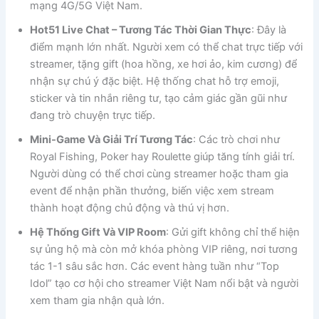
mạng 4G/5G Việt Nam.
Hot51 Live Chat – Tương Tác Thời Gian Thực
: Đây là
điểm mạnh lớn nhất. Người xem có thể chat trực tiếp với
streamer, tặng gift (hoa hồng, xe hơi ảo, kim cương) để
nhận sự chú ý đặc biệt. Hệ thống chat hỗ trợ emoji,
sticker và tin nhắn riêng tư, tạo cảm giác gần gũi như
đang trò chuyện trực tiếp.
Mini-Game Và Giải Trí Tương Tác
: Các trò chơi như
Royal Fishing, Poker hay Roulette giúp tăng tính giải trí.
Người dùng có thể chơi cùng streamer hoặc tham gia
event để nhận phần thưởng, biến việc xem stream
thành hoạt động chủ động và thú vị hơn.
Hệ Thống Gift Và VIP Room
: Gửi gift không chỉ thể hiện
sự ủng hộ mà còn mở khóa phòng VIP riêng, nơi tương
tác 1-1 sâu sắc hơn. Các event hàng tuần như “Top
Idol” tạo cơ hội cho streamer Việt Nam nổi bật và người
xem tham gia nhận quà lớn.