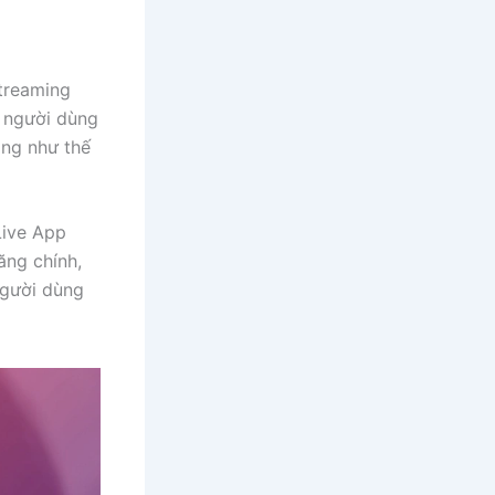
streaming
u người dùng
ảng như thế
Live App
ăng chính,
người dùng