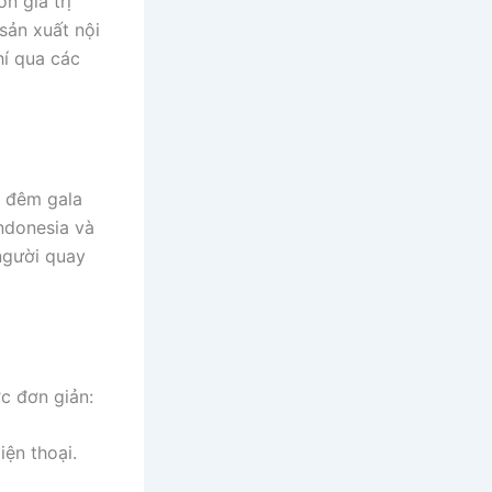
n giá trị
sản xuất nội
hí qua các
, đêm gala
ndonesia và
người quay
ớc đơn giản:
iện thoại.