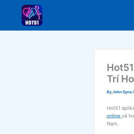
Skip
to
content
Hot51
Trí H
By
John Syna
Hot51 aplik
online
và ho
Nam.