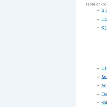
Table of Co
Giớ
Ho
Đặ
Cá
So
An
FA
Kết