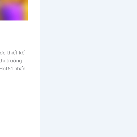
ợc thiết kế
hị trường
 Hot51 nhấn