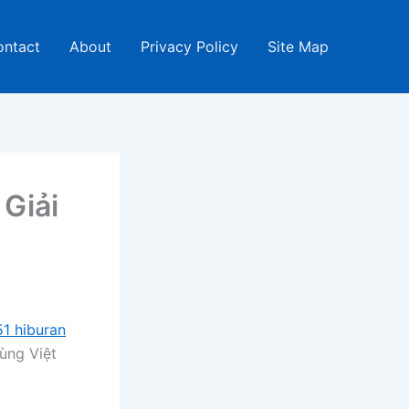
ontact
About
Privacy Policy
Site Map
 Giải
51 hiburan
dùng Việt