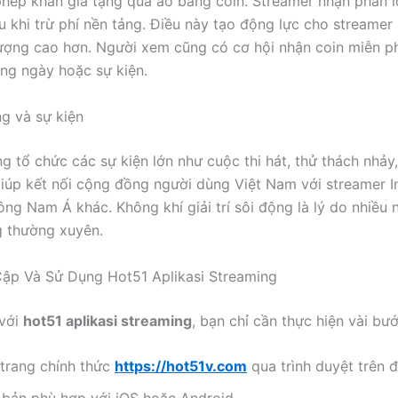
hép khán giả tặng quà ảo bằng coin. Streamer nhận phần lớ
u khi trừ phí nền tảng. Điều này tạo động lực cho streamer 
ượng cao hơn. Người xem cũng có cơ hội nhận coin miễn p
ng ngày hoặc sự kiện.
g và sự kiện
g tổ chức các sự kiện lớn như cuộc thi hát, thử thách nhảy
úp kết nối cộng đồng người dùng Việt Nam với streamer I
ng Nam Á khác. Không khí giải trí sôi động là lý do nhiều 
g thường xuyên.
ập Và Sử Dụng Hot51 Aplikasi Streaming
 với
hot51 aplikasi streaming
, bạn chỉ cần thực hiện vài bư
 trang chính thức
https://hot51v.com
qua trình duyệt trên đ