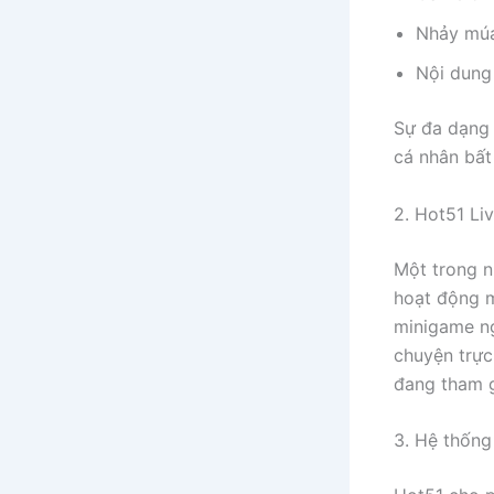
Nhảy múa,
Nội dung
Sự đa dạng 
cá nhân bất
2. Hot51 Li
Một trong n
hoạt động m
minigame ng
chuyện trực
đang tham g
3. Hệ thống