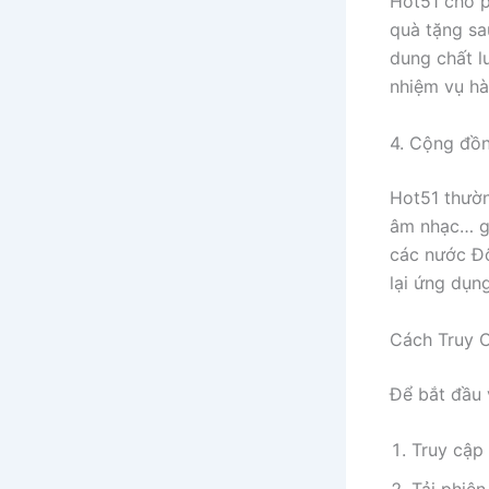
Hot51 cho p
quà tặng sa
dung chất l
nhiệm vụ hà
4. Cộng đồn
Hot51 thườn
âm nhạc… gi
các nước Đô
lại ứng dụn
Cách Truy C
Để bắt đầu
Truy cập