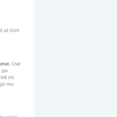
i sở thích
 chat
. Chat
 gia
thể trò
gũi như