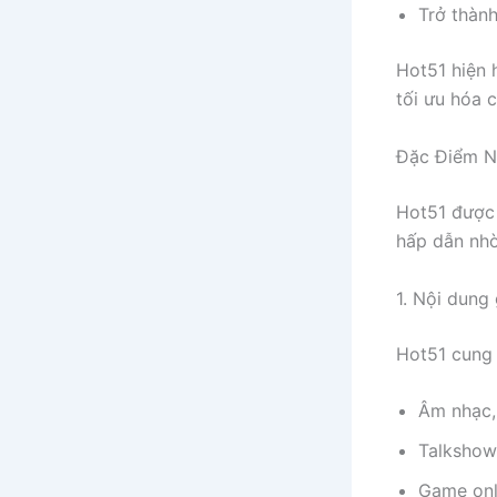
Trở thành
Hot51 hiện 
tối ưu hóa 
Đặc Điểm Nổ
Hot51 được
hấp dẫn nh
1. Nội dung 
Hot51 cung 
Âm nhạc, 
Talkshow,
Game onli