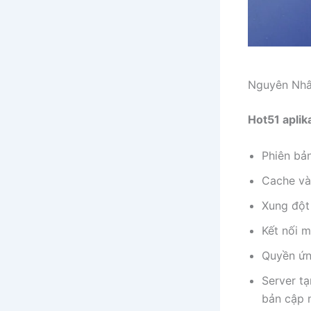
Nguyên Nhâ
Hot51 aplik
Phiên bả
Cache và 
Xung đột
Kết nối 
Quyền ứn
Server tạ
bản cập n