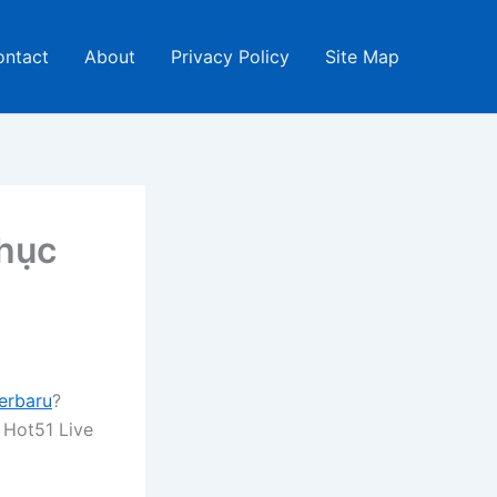
ontact
About
Privacy Policy
Site Map
Phục
erbaru
?
 Hot51 Live