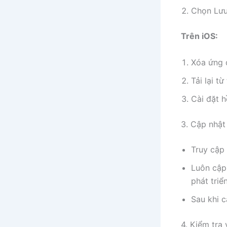
Chọn Lưu 
Trên iOS:
Xóa ứng 
Tải lại t
Cài đặt h
3. Cập nhật
Truy cập
Luôn cập
phát triển
Sau khi c
4. Kiểm tra