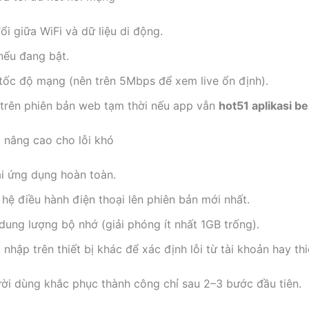
i giữa WiFi và dữ liệu di động.
nếu đang bật.
 tốc độ mạng (nên trên 5Mbps để xem live ổn định).
trên phiên bản web tạm thời nếu app vẫn
hot51 aplikasi be
p nâng cao cho lỗi khó
ại ứng dụng hoàn toàn.
hệ điều hành điện thoại lên phiên bản mới nhất.
dung lượng bộ nhớ (giải phóng ít nhất 1GB trống).
nhập trên thiết bị khác để xác định lỗi từ tài khoản hay thiế
ời dùng khắc phục thành công chỉ sau 2–3 bước đầu tiên.