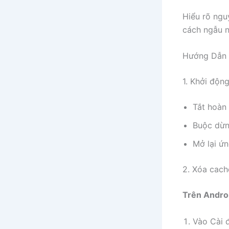
Hiểu rõ ngu
cách ngẫu n
Hướng Dẫn 
1. Khởi động
Tắt hoàn 
Buộc dừn
Mở lại ứn
2. Xóa cach
Trên Andro
Vào Cài 