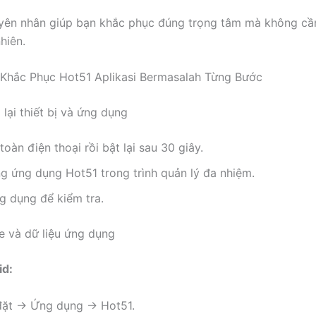
yên nhân giúp bạn khắc phục đúng trọng tâm mà không cần
hiên.
Khắc Phục Hot51 Aplikasi Bermasalah Từng Bước
 lại thiết bị và ứng dụng
toàn điện thoại rồi bật lại sau 30 giây.
g ứng dụng Hot51 trong trình quản lý đa nhiệm.
g dụng để kiểm tra.
e và dữ liệu ứng dụng
id:
đặt → Ứng dụng → Hot51.