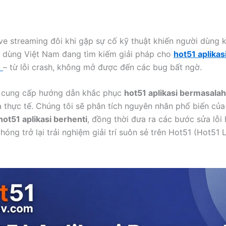
ve streaming đôi khi gặp sự cố kỹ thuật khiến người dùng k
 dùng Việt Nam đang tìm kiếm giải pháp cho
hot51 aplikas
h
– từ lỗi crash, không mở được đến các bug bất ngờ.
y cung cấp hướng dẫn khắc phục
hot51 aplikasi bermasalah
à thực tế. Chúng tôi sẽ phân tích nguyên nhân phổ biến củ
hot51 aplikasi berhenti
, đồng thời đưa ra các bước sửa lỗi
óng trở lại trải nghiệm giải trí suôn sẻ trên Hot51 (Hot51 