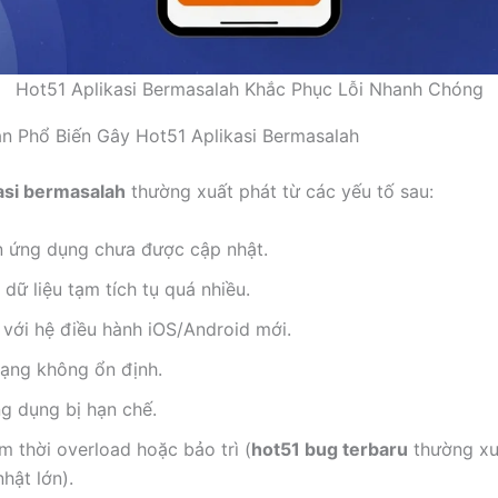
Hot51 Aplikasi Bermasalah Khắc Phục Lỗi Nhanh Chóng
n Phổ Biến Gây Hot51 Aplikasi Bermasalah
asi bermasalah
thường xuất phát từ các yếu tố sau:
n ứng dụng chưa được cập nhật.
dữ liệu tạm tích tụ quá nhiều.
 với hệ điều hành iOS/Android mới.
mạng không ổn định.
g dụng bị hạn chế.
m thời overload hoặc bảo trì (
hot51 bug terbaru
thường xu
hật lớn).