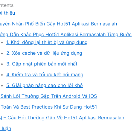
ntents
i thiệu
uyên Nhân Phổ Biến Gây Hot51 Aplikasi Bermasalah
ớng Dẫn Khắc Phục Hot51 Aplikasi Bermasalah Từng Bước
1. Khởi động lại thiết bị và ứng dụng
2. Xóa cache và dữ liệu ứng dụng
3. Cập nhật phiên bản mới nhất
4. Kiểm tra và tối ưu kết nối mạng
5. Giải pháp nâng cao cho lỗi khó
 Sánh Lỗi Thường Gặp Trên Android Và iOS
 Toàn Và Best Practices Khi Sử Dụng Hot51
Q – Câu Hỏi Thường Gặp Về Hot51 Aplikasi Bermasalah
 luận