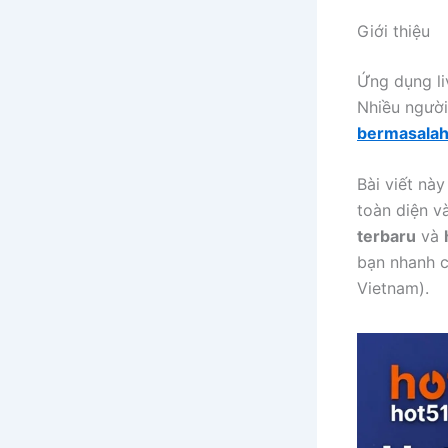
Giới thiệu
Ứng dụng li
Nhiều người
bermasala
Bài viết nà
toàn diện v
terbaru
và
bạn nhanh ch
Vietnam).