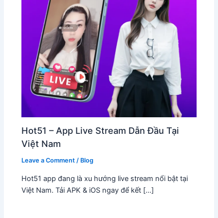
Hot51 – App Live Stream Dẫn Đầu Tại
Việt Nam
Leave a Comment
/
Blog
Hot51 app đang là xu hướng live stream nổi bật tại
Việt Nam. Tải APK & iOS ngay để kết […]