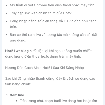
Mở trình duyệt Chrome trên điện thoại hoặc máy tính.
Truy cập link web chính thức của Hot51.
Đăng nhập bằng số điện thoại và OTP giống như cách
trên.
Bạn có thể xem live và tương tác mà không cần cài đặt
ứng dụng.
Hot51 web login
rất tiện lợi khi bạn không muốn chiếm
dung lượng điện thoại hoặc dùng trên máy tính.
Hướng Dẫn Cách Main Hot51 Sau Khi Đăng Nhập
Sau khi đăng nhập thành công, đây là cách sử dụng các
tính năng chính:
Xem live
Trên trang chủ, chọn buổi live đang hot hoặc tìm