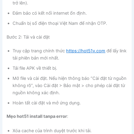
trở lên).
Đảm bảo có kết nối internet ổn định.
Chuẩn bị số điện thoại Việt Nam để nhận OTP.
Bước 2: Tải và cài đặt
Truy cập trang chính thức
https://hot51v.com
để lấy link
tải phiên bản mới nhất.
Tải file APK về thiết bị.
Mở file và cài đặt. Nếu hiện thông báo “Cài đặt từ nguồn
không rõ”, vào Cài đặt > Bảo mật > cho phép cài đặt từ
nguồn không xác định.
Hoàn tất cài đặt và mở ứng dụng.
Mẹo hot51 install tanpa error
:
Xóa cache của trình duyệt trước khi tải.