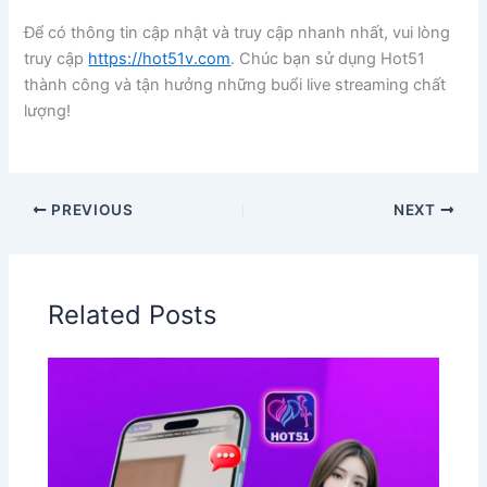
Để có thông tin cập nhật và truy cập nhanh nhất, vui lòng
truy cập
https://hot51v.com
. Chúc bạn sử dụng Hot51
thành công và tận hưởng những buổi live streaming chất
lượng!
PREVIOUS
NEXT
Related Posts