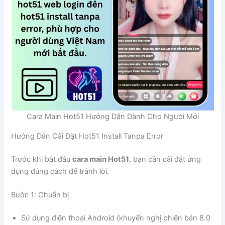
Cara Main Hot51 Hướng Dẫn Dành Cho Người Mới
Hướng Dẫn Cài Đặt Hot51 Install Tanpa Error
Trước khi bắt đầu
cara main Hot51
, bạn cần cài đặt ứng
dụng đúng cách để tránh lỗi.
Bước 1: Chuẩn bị
Sử dụng điện thoại Android (khuyến nghị phiên bản 8.0