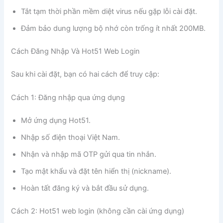
Tắt tạm thời phần mềm diệt virus nếu gặp lỗi cài đặt.
Đảm bảo dung lượng bộ nhớ còn trống ít nhất 200MB.
Cách Đăng Nhập Và Hot51 Web Login
Sau khi cài đặt, bạn có hai cách để truy cập:
Cách 1: Đăng nhập qua ứng dụng
Mở ứng dụng Hot51.
Nhập số điện thoại Việt Nam.
Nhận và nhập mã OTP gửi qua tin nhắn.
Tạo mật khẩu và đặt tên hiển thị (nickname).
Hoàn tất đăng ký và bắt đầu sử dụng.
Cách 2: Hot51 web login (không cần cài ứng dụng)