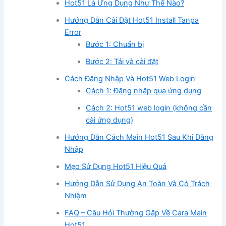
Hot51 Là Ứng Dụng Như Thế Nào?
Hướng Dẫn Cài Đặt Hot51 Install Tanpa
Error
Bước 1: Chuẩn bị
Bước 2: Tải và cài đặt
Cách Đăng Nhập Và Hot51 Web Login
Cách 1: Đăng nhập qua ứng dụng
Cách 2: Hot51 web login (không cần
cài ứng dụng)
Hướng Dẫn Cách Main Hot51 Sau Khi Đăng
Nhập
Mẹo Sử Dụng Hot51 Hiệu Quả
Hướng Dẫn Sử Dụng An Toàn Và Có Trách
Nhiệm
FAQ – Câu Hỏi Thường Gặp Về Cara Main
Hot51