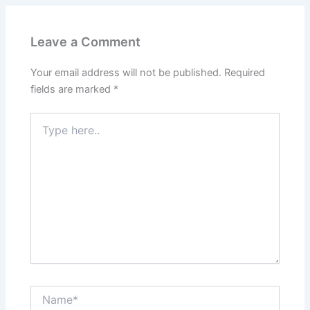
Leave a Comment
Your email address will not be published.
Required
fields are marked
*
Type
here..
Name*