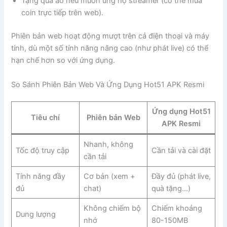
Tặng quà ảo nếu muốn ủng hộ streamer (có thể mua
coin trực tiếp trên web).
Phiên bản web hoạt động mượt trên cả điện thoại và máy
tính, dù một số tính năng nâng cao (như phát live) có thể
hạn chế hơn so với ứng dụng.
So Sánh Phiên Bản Web Và Ứng Dụng Hot51 APK Resmi
Ứng dụng Hot51
Tiêu chí
Phiên bản Web
APK Resmi
Nhanh, không
Tốc độ truy cập
Cần tải và cài đặt
cần tải
Tính năng đầy
Cơ bản (xem +
Đầy đủ (phát live,
đủ
chat)
quà tặng…)
Không chiếm bộ
Chiếm khoảng
Dung lượng
nhớ
80-150MB