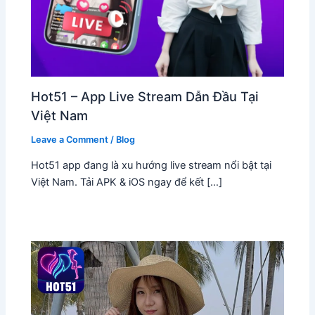
Hot51 – App Live Stream Dẫn Đầu Tại
Việt Nam
Leave a Comment
/
Blog
Hot51 app đang là xu hướng live stream nổi bật tại
Việt Nam. Tải APK & iOS ngay để kết […]