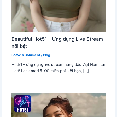
Beautiful Hot51 – Ứng dụng Live Stream
nổi bật
Leave a Comment
/
Blog
Hot51 – ứng dụng live stream hàng đầu Việt Nam, tải
Hot51 apk mod & iOS miễn phí, kết bạn, […]