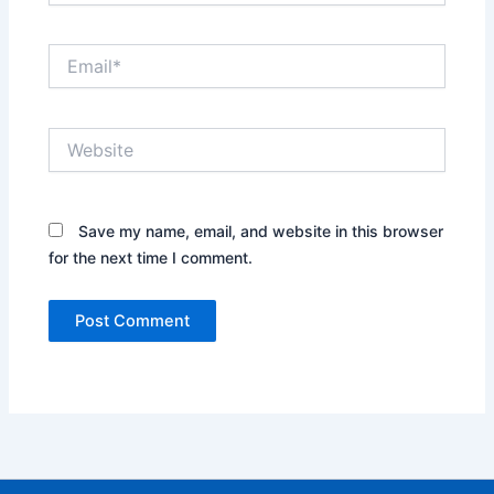
Email*
Website
Save my name, email, and website in this browser
for the next time I comment.