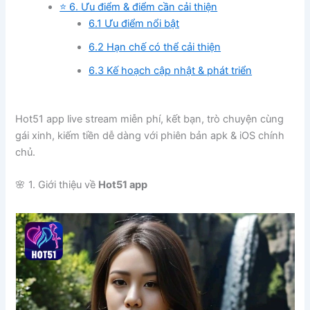
⭐ 6. Ưu điểm & điểm cần cải thiện
6.1 Ưu điểm nổi bật
6.2 Hạn chế có thể cải thiện
6.3 Kế hoạch cập nhật & phát triển
Hot51 app live stream miễn phí, kết bạn, trò chuyện cùng
gái xinh, kiếm tiền dễ dàng với phiên bản apk & iOS chính
chủ.
🌸 1. Giới thiệu về
Hot51 app