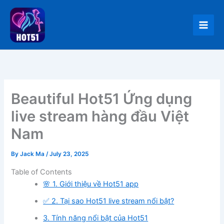
Skip
to
content
Beautiful Hot51 Ứng dụng
live stream hàng đầu Việt
Nam
By
Jack Ma
/
July 23, 2025
Table of Contents
🌸 1. Giới thiệu về Hot51 app
✅ 2. Tại sao Hot51 live stream nổi bật?
3. Tính năng nổi bật của Hot51