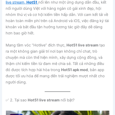
live stream,
Hot51
nổi lên như một ứng dụng dẫn đầu, kết
nối người dùng Việt với hàng ngàn cô gái xinh đẹp, hội
nhóm thú vị và cơ hội kiếm tiền hấp dẫn. Với cam kết tải về
hoàn toàn miễn phí trên cả Android và iOS, việc đăng ký tài
khoản và bắt đầu tận hưởng tương tác giờ đây dễ dàng
hơn bao giờ hết.
Mang tầm vóc “Hotlive” đích thực,
Hot51 live stream
tạo
ra một không gian giải trí nơi bạn không chỉ chat, trò
chuyện mà còn thể hiện mình, xây dựng cộng đồng, và
thậm chí kiếm tiền từ đam mê chia sẻ. Tất cả những điều
đó được tích hợp hài hòa trong
Hot51 apk mod
, bản app
được tối ưu hóa để mang đến trải nghiệm mượt nhất cho
người dùng.
✅ 2. Tại sao
Hot51 live stream
nổi bật?